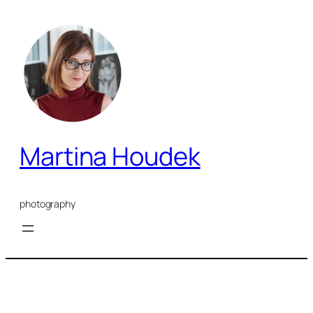
Přeskočit
na
obsah
Martina Houdek
photography